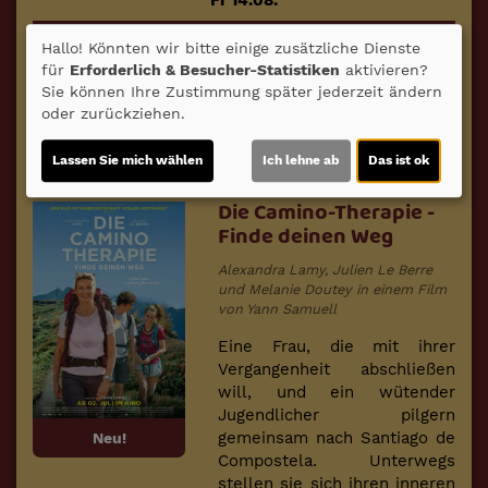
Fr 14.08.
2D
Hallo! Könnten wir bitte einige zusätzliche Dienste
für
Erforderlich & Besucher-Statistiken
aktivieren?
20:00
Sie können Ihre Zustimmung später jederzeit ändern
oder zurückziehen.
Für Tickets auf die Uhrzeit klicken.
Lassen Sie mich wählen
Ich lehne ab
Das ist ok
Die Camino-Therapie -
Finde deinen Weg
Alexandra Lamy, Julien Le Berre
und Melanie Doutey in einem Film
von Yann Samuell
Eine Frau, die mit ihrer
Vergangenheit abschließen
will, und ein wütender
Jugendlicher pilgern
gemeinsam nach Santiago de
Neu!
Compostela. Unterwegs
stellen sie sich ihren inneren