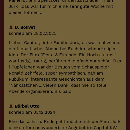
Kamera …ein Spektakel für den Zuschauer .. Fam
Jurk ..das war für mich eine sehr gute Woche mit
diesen Filmen ..
D. Bouvet
schrieb am 28.02.2025
Liebes Capitol, liebe Familie Jurk, es war mal wieder
ein fantastischer Abend bei Euch im schnuckeligen
Kino. Der Film "Feste & Freunde, Ein Hoch auf uns"
war lustig, traurig, berührend, einfach nur schön. Das
i-Tüpfelchen war der Besuch vom Schauspieler
Ronald Zehrfeld, super sympathisch, nah am
Publikum, interessante Geschichten aus dem
"Nähkästchen"....Vielen Dank, dass Sie so tolle
Abende organisieren. Bis bald.
Bärbel Otto
schrieb am 03.12.2024
Ehe das Jahr zu Ende geht möchte ich der Fam .Jurk
danken für das wunderbare Angebot im Capitol KW.