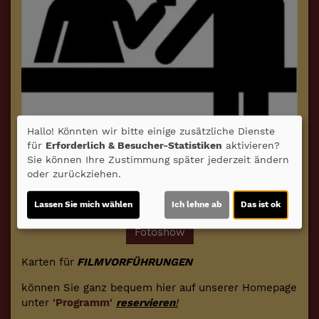
Hallo! Könnten wir bitte einige zusätzliche Dienste
für
Erforderlich & Besucher-Statistiken
aktivieren?
Sie können Ihre Zustimmung später jederzeit ändern
oder zurückziehen.
Lassen Sie mich wählen
Ich lehne ab
Das ist ok
Fotoshow
Karten für
FILMVORFÜHRUNGEN
können Sie ganz bequem hier auf unserer Homepage
unter
'Programm'
reservieren
!