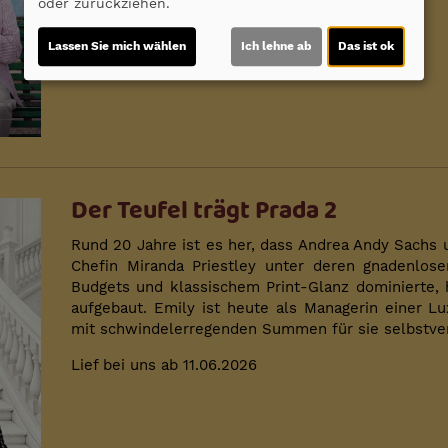
oder zurückziehen.
Lassen Sie mich wählen
Ich lehne ab
Das ist ok
Der Teufel trägt Prada 2
Rund 20 Jahre ist es her, dass Andrea Andy Sachs
Chefin Miranda Priestley unter deren gnadenlos
Budgets und klassischem Print-Glanz dominierte,
aufgebaut. Emily ist heute als Managerin einer 
mit schwindelerregenden Summen für sie selbstver
Lief bei uns ab 11.06.2026