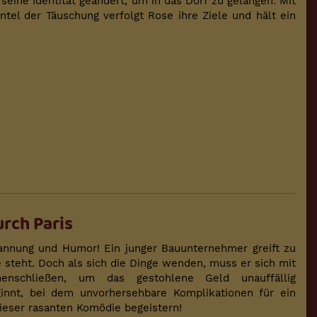
eine Identität geändert, um in das Dorf zu gelangen. Mit
el der Täuschung verfolgt Rose ihre Ziele und hält ein
urch Paris
pannung und Humor! Ein junger Bauunternehmer greift zu
pe steht. Doch als sich die Dinge wenden, muss er sich mit
menschließen, um das gestohlene Geld unauffällig
ginnt, bei dem unvorhersehbare Komplikationen für ein
ieser rasanten Komödie begeistern!