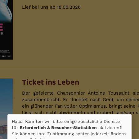
Lief bei uns ab 18.06.2026
Ticket ins Leben
Der gefeierte Chansonnier Antoine Toussaint s
zusammenbricht. Er flüchtet nach Genf, um seiner
ein glühender Fan voller Optimismus, bringt seine 
lässt sich nicht abwimmeln und erobert langsam s
unerwartete Neuanfänge und spätes Glück.
Hallo! Könnten wir bitte einige zusätzliche Dienste
für
Erforderlich & Besucher-Statistiken
aktivieren?
Lief bei uns ab 11.06.2026
Sie können Ihre Zustimmung später jederzeit ändern