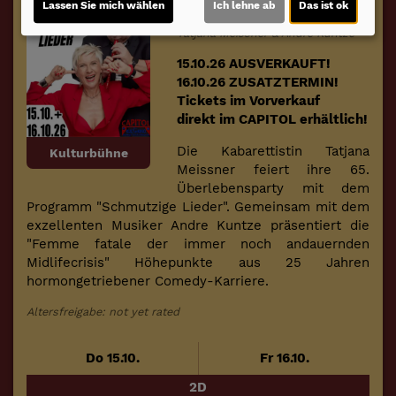
Lassen Sie mich wählen
Ich lehne ab
Das ist ok
Die Jubiläumsshow von und mit
Tatjana Meissner & Andre Kuntze
15.10.26 AUSVERKAUFT!
16.10.26 ZUSATZTERMIN!
Tickets im Vorverkauf
direkt im CAPITOL erhältlich!
Die Kabarettistin Tatjana
Kulturbühne
Meissner feiert ihre 65.
Überlebensparty mit dem
Programm "Schmutzige Lieder". Gemeinsam mit dem
exzellenten Musiker Andre Kuntze präsentiert die
"Femme fatale der immer noch andauernden
Midlifecrisis" Höhepunkte aus 25 Jahren
hormongetriebener Comedy-Karriere.
Altersfreigabe: not yet rated
Do 15.10.
Fr 16.10.
2D