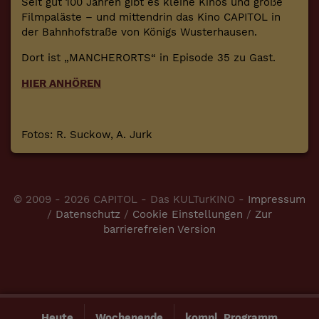
Seit gut 100 Jahren gibt es kleine Kinos und große
Filmpaläste – und mittendrin das Kino CAPITOL in
der Bahnhofstraße von Königs Wusterhausen.
Dort ist „MANCHERORTS“ in Episode 35 zu Gast.
HIER ANHÖREN
Fotos: R. Suckow, A. Jurk
© 2009 - 2026 CAPITOL - Das KULTurKINO -
Impressum
/
Datenschutz
/
Cookie Einstellungen
/
Zur
barrierefreien Version
Heute
Wochenende
kompl. Programm