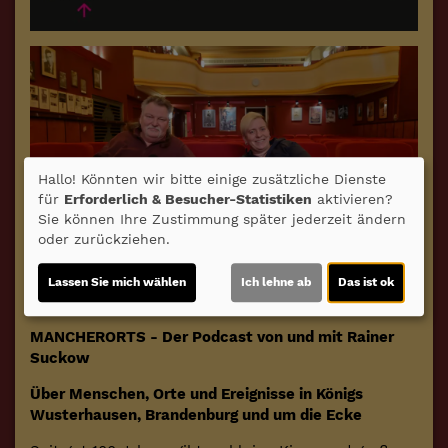
Hallo! Könnten wir bitte einige zusätzliche Dienste
für
Erforderlich & Besucher-Statistiken
aktivieren?
Sie können Ihre Zustimmung später jederzeit ändern
oder zurückziehen.
Lassen Sie mich wählen
Ich lehne ab
Das ist ok
Fotoshow
MANCHERORTS - Der Podcast von und mit Rainer
Suckow
Über Menschen, Orte und Ereignisse in Königs
Wusterhausen, Brandenburg und um die Ecke