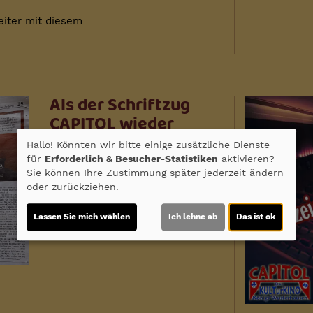
eiter mit diesem
Als der Schriftzug
CAPITOL wieder
auftauchte
Hallo! Könnten wir bitte einige zusätzliche Dienste
für
Erforderlich & Besucher-Statistiken
aktivieren?
Aus der MAZ Sonderausgabe
Sie können Ihre Zustimmung später jederzeit ändern
2./3.Mai 2026
oder zurückziehen.
HIER NACHLESEN
Lassen Sie mich wählen
Ich lehne ab
Das ist ok