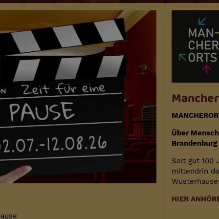
Mancher
MANCHERORTS
Über Mensche
Brandenburg 
Seit gut 100 
mittendrin d
Wusterhausen
HIER ANHÖR
pause