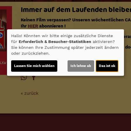
Immer auf dem Laufenden bleibe
Keinen Film verpassen? Unseren wöchentlichen C
Ihr
HIER
abonnieren !
Hallo! Könnten wir bitte einige zusätzliche Dienste
Für noch mehr Neuigkeiten aus dem CAPITOL, Veran
für
Erforderlich & Besucher-Statistiken
aktivieren?
film- und bühnenreife Aktualitäten besucht uns d
Sie können Ihre Zustimmung später jederzeit ändern
oder zurückziehen.
FACEBOOK
und
INSTAGRAM
!
Lassen Sie mich wählen
Ich lehne ab
Das ist ok
« zurück